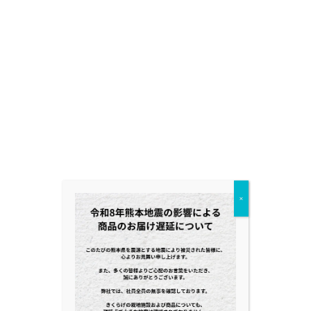
Fa
T
共
ce
wi
有
bo
tt
ok
er
×
Category