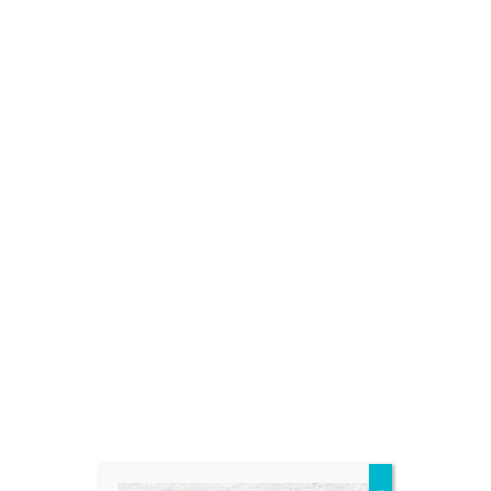
Fa
T
共
ce
wi
有
bo
tt
ok
er
Category
BLOG