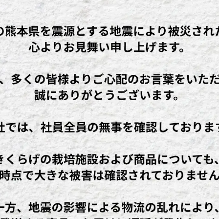
詳細はInstagramにてご覧ください
https://www.instagram.com/hitoyoshikikuragehonpo/
Fa
T
共