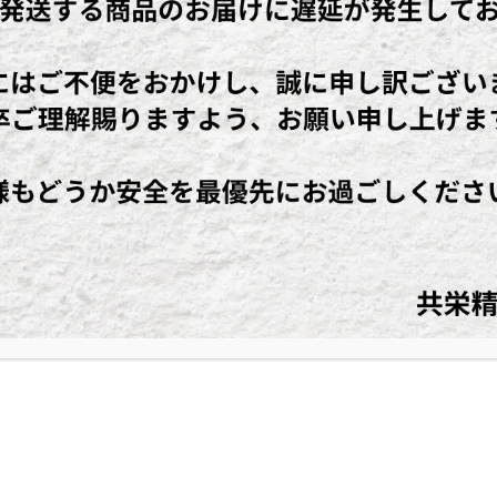
ce
wi
有
bo
tt
ok
er