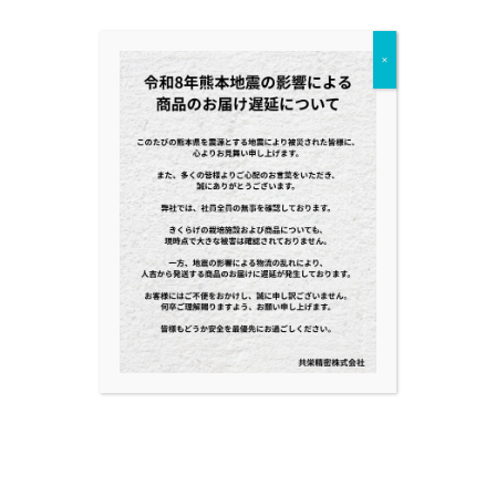
食前酒として、食中酒として、また、食
後のくつろぎのひとときにもぴったりで
×
す。
今日の頑張りを労う一杯に、「とろっ
と、ゆずっと、まったりと、YUZU YUZU
LIQUOR」はいかがでしょうか。
一人でじっくりと香りを堪能する贅沢な
時間も、みんなで賑やかに語り合う楽し
いひとときも、このゆず酒がそっと寄り
添い、特別な思い出に変えてくれます。
おすすめの飲み方
特にこれからの季節は、キンと冷やした