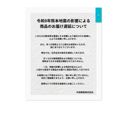
×
Fa
T
共
ce
wi
有
bo
tt
ok
er
Category