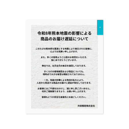
待ち申し上げております。
【事前登録はこちらから↓】
×
イベント公式ホームページ：
https://hoteres-osaka.jma.or.jp/
Fa
T
共
ce
wi
有
bo
tt
ok
er