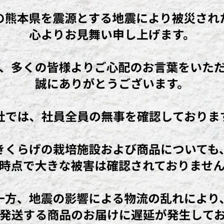
Fa
T
共
ce
wi
有
bo
tt